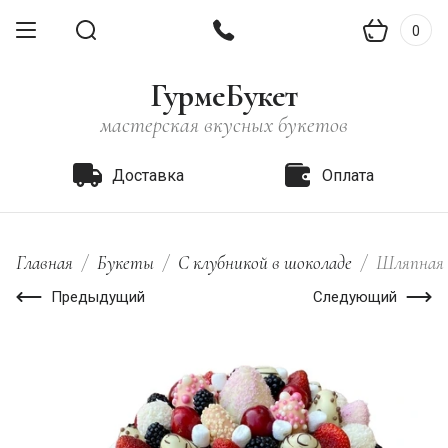
0
ГурмеБукет
мастерская вкусных букетов
Доставка
Оплата
Главная
/
Букеты
/
С клубникой в шоколаде
/
Шляпная к
Предыдущий
Следующий